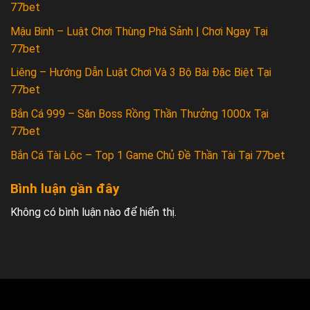
77bet
Mậu Binh – Luật Chơi Thùng Phá Sảnh | Chơi Ngay Tại
77bet
Liêng – Hướng Dẫn Luật Chơi Và 3 Bộ Bài Đặc Biệt Tại
77bet
Bắn Cá 999 – Săn Boss Rồng Thần Thưởng 1000x Tại
77bet
Bắn Cá Tài Lộc – Top 1 Game Chủ Đề Thần Tài Tại 77bet
Bình luận gần đây
Không có bình luận nào để hiển thị.